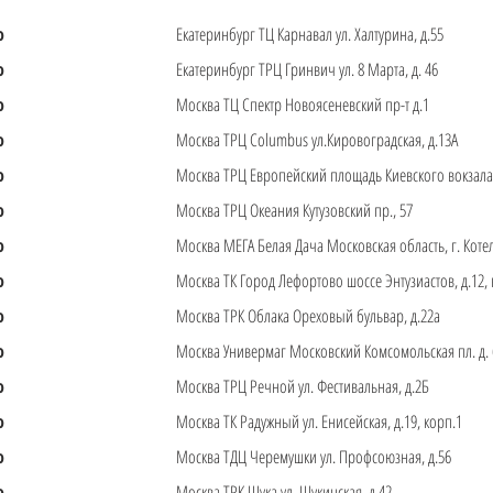
о
Екатеринбург ТЦ Карнавал ул. Халтурина, д.55
о
Екатеринбург ТРЦ Гринвич ул. 8 Марта, д. 46
о
Москва ТЦ Спектр Новоясеневский пр-т д.1
о
Москва ТРЦ Columbus ул.Кировоградская, д.13А
о
Москва ТРЦ Европейский площадь Киевского вокзала,
о
Москва ТРЦ Океания Кутузовский пр., 57
о
Москва МЕГА Белая Дача Московская область, г. Котел
о
Москва ТК Город Лефортово шоссе Энтузиастов, д.12, 
о
Москва ТРК Облака Ореховый бульвар, д.22а
о
Москва Универмаг Московский Комсомольская пл. д. 6,
о
Москва ТРЦ Речной ул. Фестивальная, д.2Б
о
Москва ТК Радужный ул. Енисейская, д.19, корп.1
о
Москва ТДЦ Черемушки ул. Профсоюзная, д.56
о
Москва ТРК Щука ул. Щукинская, д.42