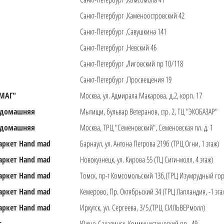
Санкт-Петербург ,Каменоостровский 42
Санкт-Петербург ,Савушкина 141
Санкт-Петербург ,Невский 46
Санкт-Петербург ,Лиговский пр 10/118
Санкт-Петербург ,Просвещения 19
МАГ"
Москва, ул. Адмирала Макарова, д.2, корп. 17
 домашняя
Мытищи, бульвар Ветеранов, стр. 2, ТЦ "ЭКОБАЗАР"
 домашняя
Москва, ТРЦ "Семеновский", Семеновская пл. д. 1
аркет Hand mad
Барнаул, ул. Антона Петрова 219б (ТРЦ Огни, 1 этаж)
аркет Hand mad
Новокузнецк, ул. Кирова 55 (ТЦ Сити-молл, 4 этаж)
аркет Hand mad
Томск, пр-т Комсомольский 13б,(ТРЦ Изумрудный горо
аркет Hand mad
Кемерово, Пр. Октябрьский 34 (ТРЦ Лапландия, -1 эта
аркет Hand mad
Иркутск, ул. Сергеева, 3/5,(ТРЦ СИЛЬВЕРмолл)
с
Южно-Сахалинск, Коммунистический пр., 49