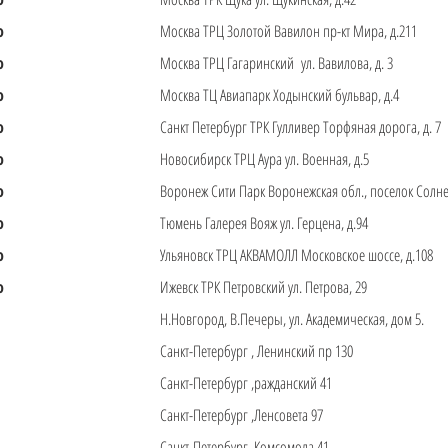
о
Москва ТРЦ Золотой Вавилон пр-кт Мира, д.211
о
Москва ТРЦ Гагаринский ул. Вавилова, д. 3
о
Москва ТЦ Авиапарк Ходынский бульвар, д.4
о
Санкт Петербург ТРК Гулливер Торфяная дорога, д. 7
о
Новосибирск ТРЦ Аура ул. Военная, д.5
о
Воронеж Сити Парк Воронежская обл., поселок Солнеч
о
Тюмень Галерея Вояж ул. Герцена, д.94
о
Ульяновск ТРЦ АКВАМОЛЛ Московское шоссе, д.108
о
Ижевск ТРК Петровский ул. Петрова, 29
Н.Новгород, В.Печеры, ул. Академическая, дом 5.
Санкт-Петербург , Ленинский пр 130
Санкт-Петербург ,ражданский 41
Санкт-Петербург ,Ленсовета 97
Санкт-Петербург ,Комсомола 41