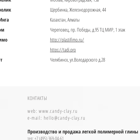
ролик
Щербинка, Железнодорожная, 44
Инга
Казахстан, Алматы
ом
Череповец, пр. Победы, д.95 ТЦ МИР, 1 этаж
имо
http://plastifimo.ru/
https://tadi.pro
т
Челябинск, ул.Володарского д.28
КОНТАКТЫ
web: www.candy-clay.ru
e-mail:
hello@candy-clay.ru
Производство и продажа легкой полимерной глины
тел: +7 (495) 369-04-61