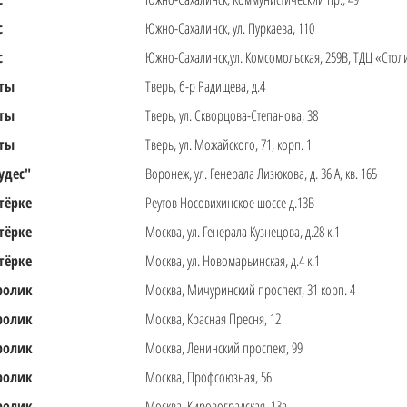
с
Южно-Сахалинск, ул. Пуркаева, 110
с
Южно-Сахалинск,ул. Комсомольская, 259В, ТДЦ «Стол
 ты
Тверь, б-р Радищева, д.4
 ты
Тверь, ул. Скворцова-Степанова, 38
 ты
Тверь, ул. Можайского, 71, корп. 1
удес"
Воронеж, ул. Генерала Лизюкова, д. 36 А, кв. 165
тёрке
Реутов Носовихинское шоссе д.13В
тёрке
Москва, ул. Генерала Кузнецова, д.28 к.1
тёрке
Москва, ул. Новомарьинская, д.4 к.1
ролик
Москва, Мичуринский проспект, 31 корп. 4
ролик
Москва, Красная Пресня, 12
ролик
Москва, Ленинский проспект, 99
ролик
Москва, Профсоюзная, 56
ролик
Москва, Кировоградская, 13а