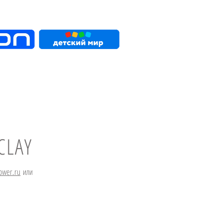
CLAY
lower.ru
или