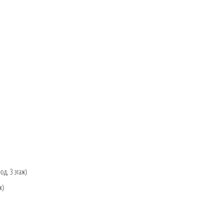
д, 3 этаж)
ж)