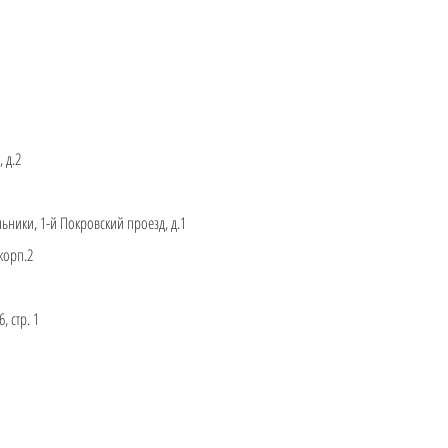
 д.2
ьники, 1-й Покровский проезд, д.1
корп.2
 стр. 1