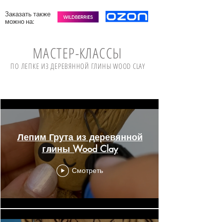
Заказать также
можно на:
МАСТЕР-КЛАССЫ
ПО ЛЕПКЕ ИЗ ДЕРЕВЯННОЙ ГЛИНЫ WOOD CLAY
Деревянная Глина. Wood Clay
Лепим Грута из деревянной
глины Wood Clay
Смотреть